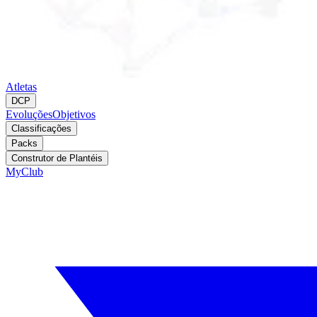
Atletas
DCP
Evoluções
Objetivos
Classificações
Packs
Construtor de Plantéis
MyClub