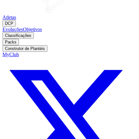
Atletas
DCP
Evoluções
Objetivos
Classificações
Packs
Construtor de Plantéis
MyClub