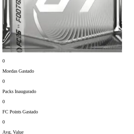
0
Moedas
Gastado
0
Packs
Inaugurado
0
FC Points
Gastado
0
Avg. Value