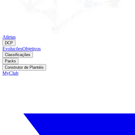
Atletas
DCP
Evoluções
Objetivos
Classificações
Packs
Construtor de Plantéis
MyClub