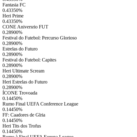
Fantasia FC
0.43350
%
Heri Prime
0.43350
%
CONE Aniversrio FUT
0.28900
%
Festival do Futebol: Percurso Glorioso
0.28900
%
Estrelas do Futuro
0.28900
%
Festival do Futebol: Capites
0.28900
%
Heri Ultimate Scream
0.28900
%
Heri Estrelas do Futuro
0.28900
%
ÍCONE Trovoada
0.14450
%
Rumo Final UEFA Conference League
0.14450
%
FF: Caadores de Glria
0.14450
%
Heri Tits dos Trofus
0.14450
%
Rumo à Final UEFA Europa League