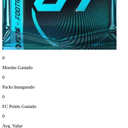
0
Moedas
Gastado
0
Packs
Inaugurado
0
FC Points
Gastado
0
Avg. Value