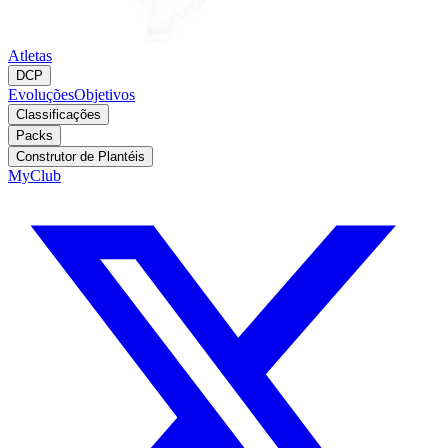
Atletas
DCP
Evoluções
Objetivos
Classificações
Packs
Construtor de Plantéis
MyClub