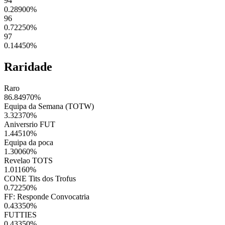
94
0.28900
%
96
0.72250
%
97
0.14450
%
Raridade
Raro
86.84970
%
Equipa da Semana (TOTW)
3.32370
%
Aniversrio FUT
1.44510
%
Equipa da poca
1.30060
%
Revelao TOTS
1.01160
%
CONE Tits dos Trofus
0.72250
%
FF: Responde Convocatria
0.43350
%
FUTTIES
0.43350
%