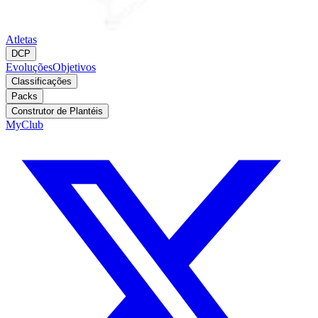
Atletas
DCP
Evoluções
Objetivos
Classificações
Packs
Construtor de Plantéis
MyClub