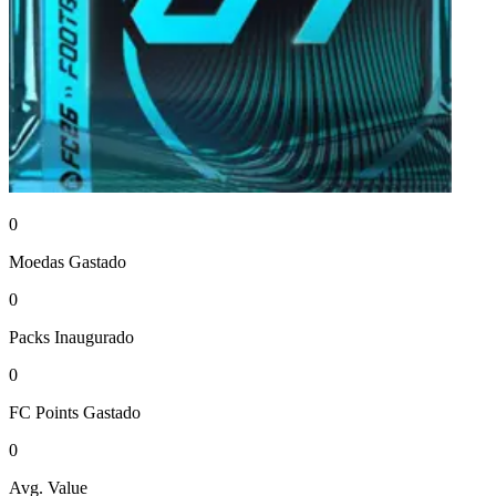
0
Moedas
Gastado
0
Packs
Inaugurado
0
FC Points
Gastado
0
Avg. Value