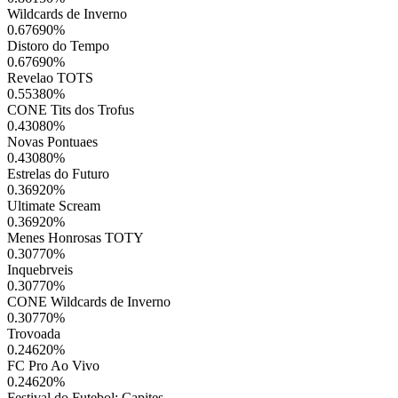
Wildcards de Inverno
0.67690
%
Distoro do Tempo
0.67690
%
Revelao TOTS
0.55380
%
CONE Tits dos Trofus
0.43080
%
Novas Pontuaes
0.43080
%
Estrelas do Futuro
0.36920
%
Ultimate Scream
0.36920
%
Menes Honrosas TOTY
0.30770
%
Inquebrveis
0.30770
%
CONE Wildcards de Inverno
0.30770
%
Trovoada
0.24620
%
FC Pro Ao Vivo
0.24620
%
Festival do Futebol: Capites