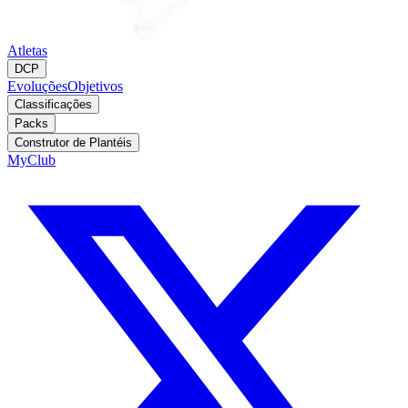
Atletas
DCP
Evoluções
Objetivos
Classificações
Packs
Construtor de Plantéis
MyClub