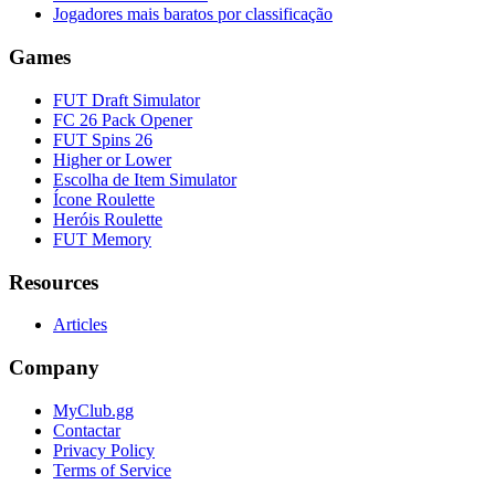
Jogadores mais baratos por classificação
Games
FUT Draft Simulator
FC 26 Pack Opener
FUT Spins 26
Higher or Lower
Escolha de Item Simulator
Ícone Roulette
Heróis Roulette
FUT Memory
Resources
Articles
Company
MyClub.gg
Contactar
Privacy Policy
Terms of Service