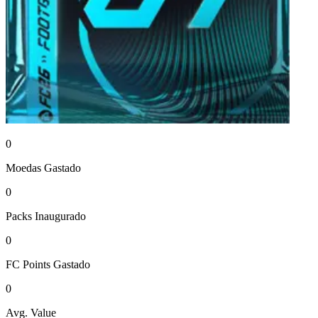
0
Moedas
Gastado
0
Packs
Inaugurado
0
FC Points
Gastado
0
Avg. Value