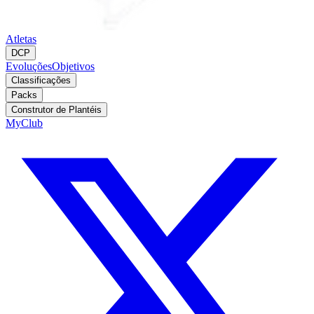
Atletas
DCP
Evoluções
Objetivos
Classificações
Packs
Construtor de Plantéis
MyClub