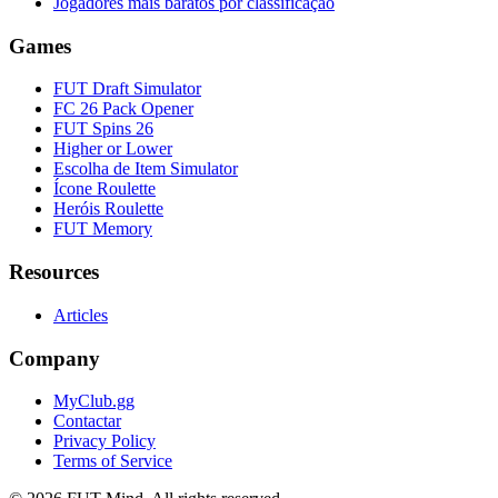
Jogadores mais baratos por classificação
Games
FUT Draft Simulator
FC 26 Pack Opener
FUT Spins 26
Higher or Lower
Escolha de Item Simulator
Ícone Roulette
Heróis Roulette
FUT Memory
Resources
Articles
Company
MyClub.gg
Contactar
Privacy Policy
Terms of Service