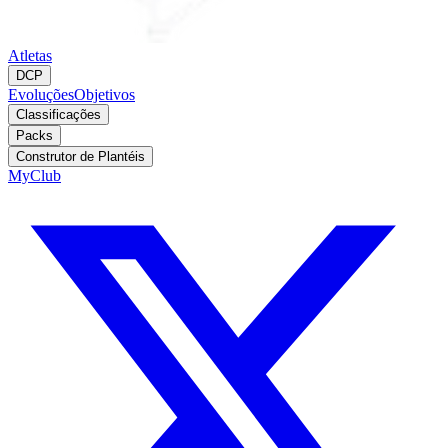
Atletas
DCP
Evoluções
Objetivos
Classificações
Packs
Construtor de Plantéis
MyClub