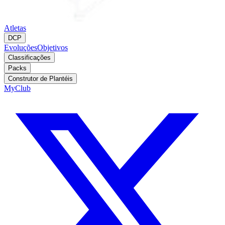
Atletas
DCP
Evoluções
Objetivos
Classificações
Packs
Construtor de Plantéis
MyClub