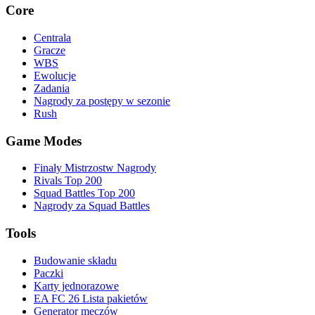
Core
Centrala
Gracze
WBS
Ewolucje
Zadania
Nagrody za postępy w sezonie
Rush
Game Modes
Finały Mistrzostw Nagrody
Rivals Top 200
Squad Battles Top 200
Nagrody za Squad Battles
Tools
Budowanie składu
Paczki
Karty jednorazowe
EA FC 26 Lista pakietów
Generator meczów