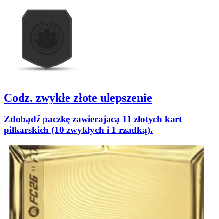
Codz. zwykłe złote ulepszenie
Zdobądź paczkę zawierającą 11 złotych kart
piłkarskich (10 zwykłych i 1 rzadką).