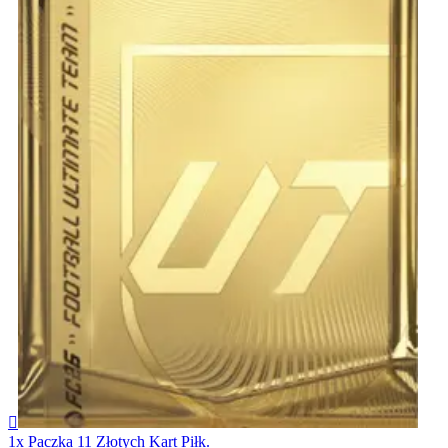

1x Paczka 11 Złotych Kart Piłk.