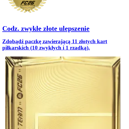
Codz. zwykłe złote ulepszenie
Zdobądź paczkę zawierającą 11 złotych kart
piłkarskich (10 zwykłych i 1 rzadką).