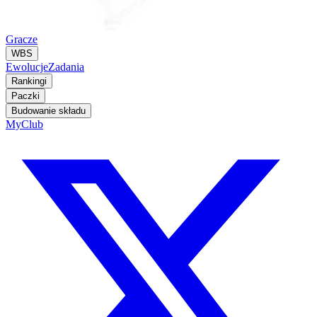
Gracze
WBS
Ewolucje
Zadania
Rankingi
Paczki
Budowanie składu
MyClub