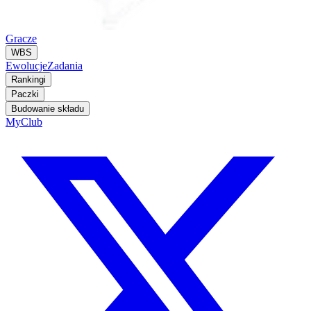
Gracze
WBS
Ewolucje
Zadania
Rankingi
Paczki
Budowanie składu
MyClub