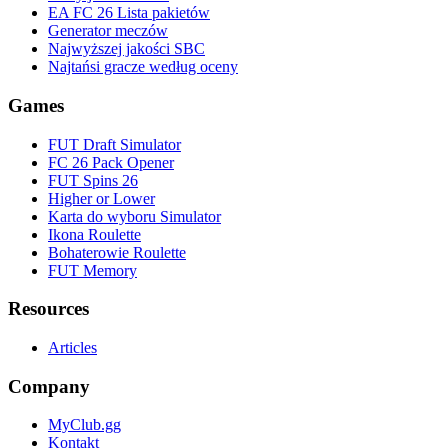
EA FC 26 Lista pakietów
Generator meczów
Najwyższej jakości SBC
Najtańsi gracze według oceny
Games
FUT Draft Simulator
FC 26 Pack Opener
FUT Spins 26
Higher or Lower
Karta do wyboru Simulator
Ikona Roulette
Bohaterowie Roulette
FUT Memory
Resources
Articles
Company
MyClub.gg
Kontakt