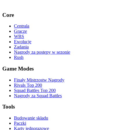
Core
Centrala
Gracze
WBS
Ewolucje
Zadania
Nagrody za postępy w sezonie
Rush
Game Modes
Finały Mistrzostw Nagrody
Rivals Top 200
Squad Battles Top 200
Nagrody za Squad Battles
Tools
Budowanie składu
Paczki
Karty jednorazowe