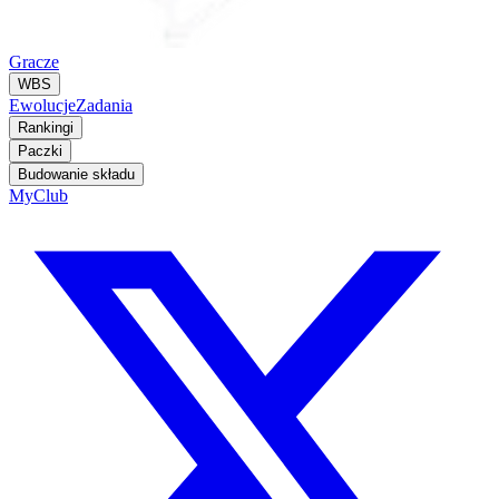
Gracze
WBS
Ewolucje
Zadania
Rankingi
Paczki
Budowanie składu
MyClub