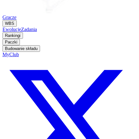
Gracze
WBS
Ewolucje
Zadania
Rankingi
Paczki
Budowanie składu
MyClub