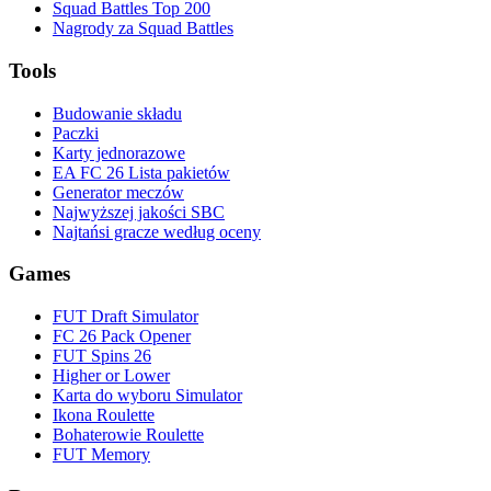
Squad Battles Top 200
Nagrody za Squad Battles
Tools
Budowanie składu
Paczki
Karty jednorazowe
EA FC 26 Lista pakietów
Generator meczów
Najwyższej jakości SBC
Najtańsi gracze według oceny
Games
FUT Draft Simulator
FC 26 Pack Opener
FUT Spins 26
Higher or Lower
Karta do wyboru Simulator
Ikona Roulette
Bohaterowie Roulette
FUT Memory