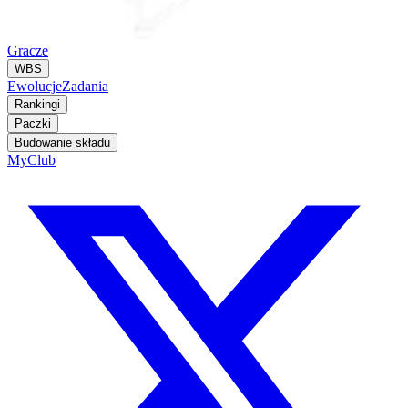
Gracze
WBS
Ewolucje
Zadania
Rankingi
Paczki
Budowanie składu
MyClub