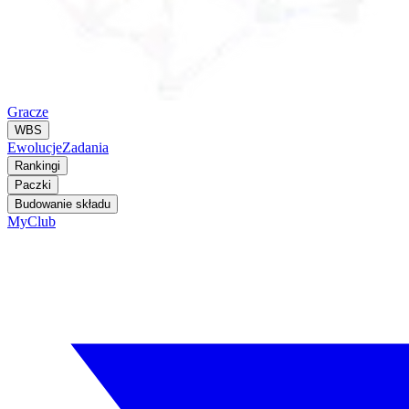
Gracze
WBS
Ewolucje
Zadania
Rankingi
Paczki
Budowanie składu
MyClub