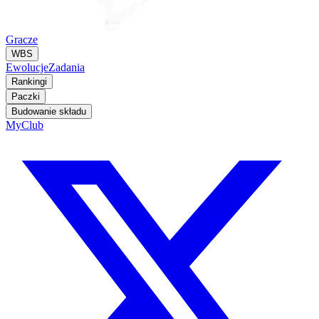
Gracze
WBS
Ewolucje
Zadania
Rankingi
Paczki
Budowanie składu
MyClub