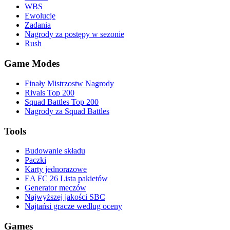
WBS
Ewolucje
Zadania
Nagrody za postępy w sezonie
Rush
Game Modes
Finały Mistrzostw Nagrody
Rivals Top 200
Squad Battles Top 200
Nagrody za Squad Battles
Tools
Budowanie składu
Paczki
Karty jednorazowe
EA FC 26 Lista pakietów
Generator meczów
Najwyższej jakości SBC
Najtańsi gracze według oceny
Games