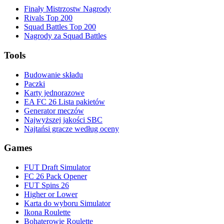
Finały Mistrzostw Nagrody
Rivals Top 200
Squad Battles Top 200
Nagrody za Squad Battles
Tools
Budowanie składu
Paczki
Karty jednorazowe
EA FC 26 Lista pakietów
Generator meczów
Najwyższej jakości SBC
Najtańsi gracze według oceny
Games
FUT Draft Simulator
FC 26 Pack Opener
FUT Spins 26
Higher or Lower
Karta do wyboru Simulator
Ikona Roulette
Bohaterowie Roulette