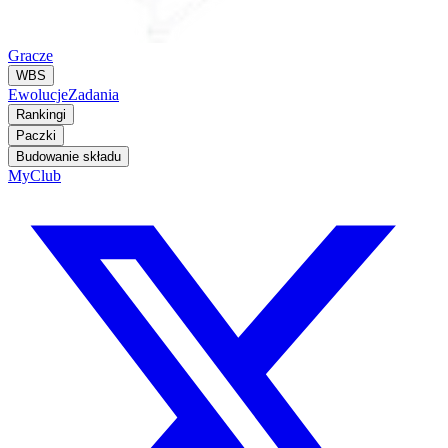
Gracze
WBS
Ewolucje
Zadania
Rankingi
Paczki
Budowanie składu
MyClub