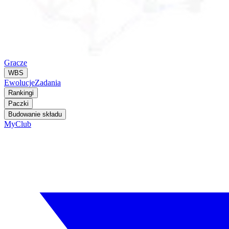
Gracze
WBS
Ewolucje
Zadania
Rankingi
Paczki
Budowanie składu
MyClub