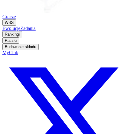
Gracze
WBS
Ewolucje
Zadania
Rankingi
Paczki
Budowanie składu
MyClub