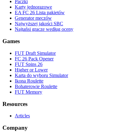
Paczki
Karty jednorazowe
EA FC 26 Lista pakietów
Generator meczów
Najwyższej jakości SBC
Najtańsi gracze według oceny
Games
FUT Draft Simulator
FC 26 Pack Opener
FUT Spins 26
Higher or Lower
Karta do wyboru Simulator
Ikona Roulette
Bohaterowie Roulette
FUT Memory
Resources
Articles
Company