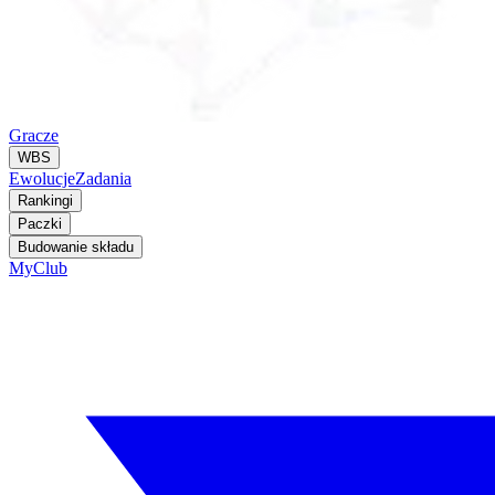
Gracze
WBS
Ewolucje
Zadania
Rankingi
Paczki
Budowanie składu
MyClub