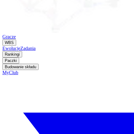
Gracze
WBS
Ewolucje
Zadania
Rankingi
Paczki
Budowanie składu
MyClub