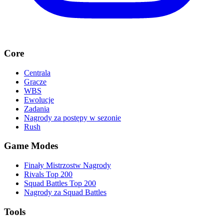
Core
Centrala
Gracze
WBS
Ewolucje
Zadania
Nagrody za postępy w sezonie
Rush
Game Modes
Finały Mistrzostw Nagrody
Rivals Top 200
Squad Battles Top 200
Nagrody za Squad Battles
Tools