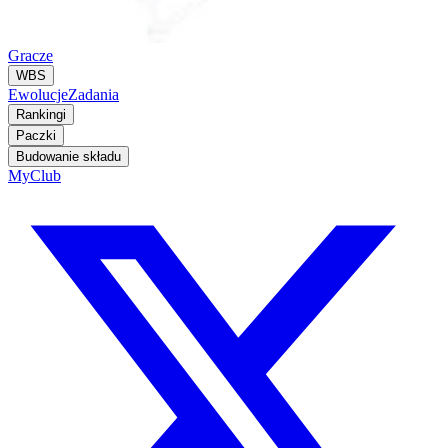
Gracze
WBS
Ewolucje
Zadania
Rankingi
Paczki
Budowanie składu
MyClub