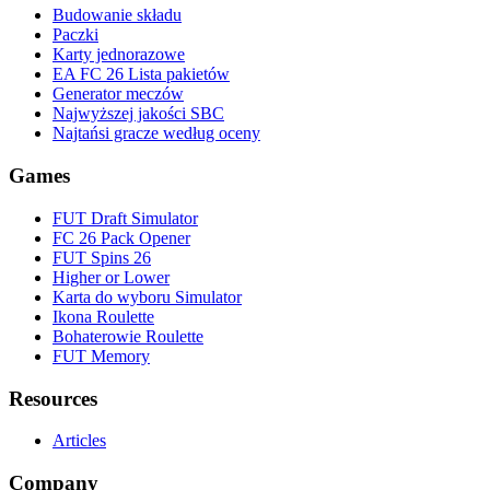
Budowanie składu
Paczki
Karty jednorazowe
EA FC 26 Lista pakietów
Generator meczów
Najwyższej jakości SBC
Najtańsi gracze według oceny
Games
FUT Draft Simulator
FC 26 Pack Opener
FUT Spins 26
Higher or Lower
Karta do wyboru Simulator
Ikona Roulette
Bohaterowie Roulette
FUT Memory
Resources
Articles
Company