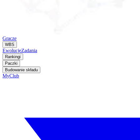
Gracze
WBS
Ewolucje
Zadania
Rankingi
Paczki
Budowanie składu
MyClub