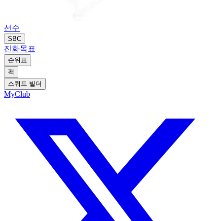
선수
SBC
진화
목표
순위표
팩
스쿼드 빌더
MyClub