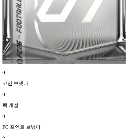
0
코인
보냈다
0
팩
개설
0
FC 포인트
보냈다