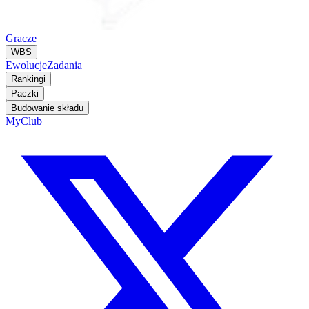
Gracze
WBS
Ewolucje
Zadania
Rankingi
Paczki
Budowanie składu
MyClub