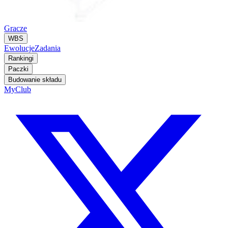
Gracze
WBS
Ewolucje
Zadania
Rankingi
Paczki
Budowanie składu
MyClub