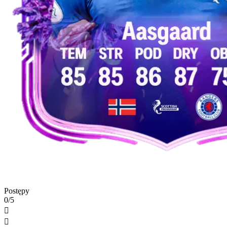
Postępy
0/5

