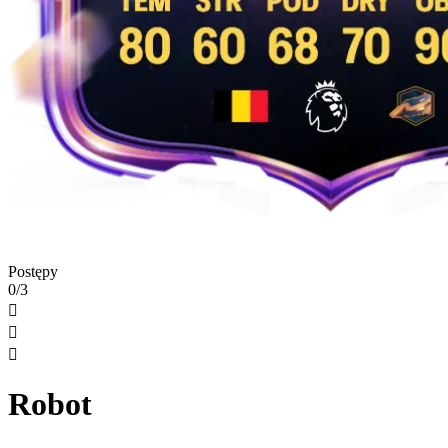
Postępy
0/3



Robot