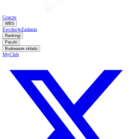
Gracze
WBS
Ewolucje
Zadania
Rankingi
Paczki
Budowanie składu
MyClub