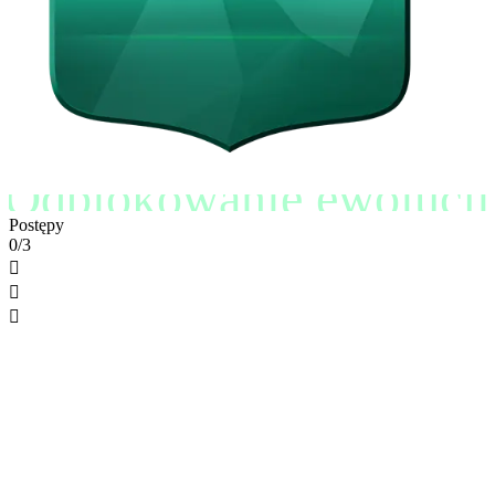
Odblokowanie ewolucji
Postępy
0/3


