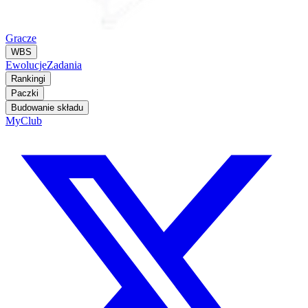
Gracze
WBS
Ewolucje
Zadania
Rankingi
Paczki
Budowanie składu
MyClub