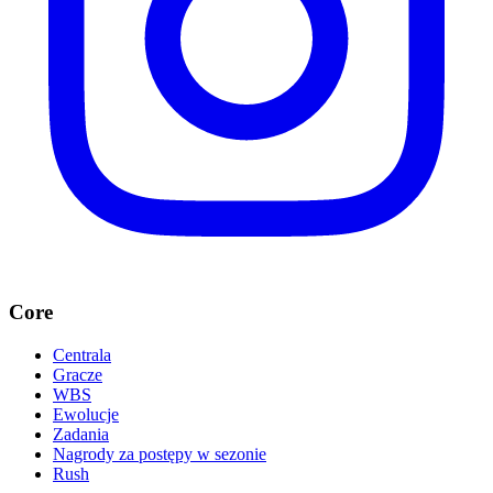
Core
Centrala
Gracze
WBS
Ewolucje
Zadania
Nagrody za postępy w sezonie
Rush