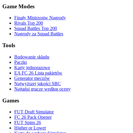
Game Modes
Finały Mistrzostw Nagrody
Rivals Top 200
Squad Battles Top 200
Nagrody za Squad Battles
Tools
Budowanie składu
Paczki
Karty jednorazowe
EA FC 26 Lista pakietów
Generator meczów
Najwyższej jakości SBC
Najtańsi gracze według oceny
Games
FUT Draft Simulator
FC 26 Pack Opener
FUT Spins 26
Higher or Lower