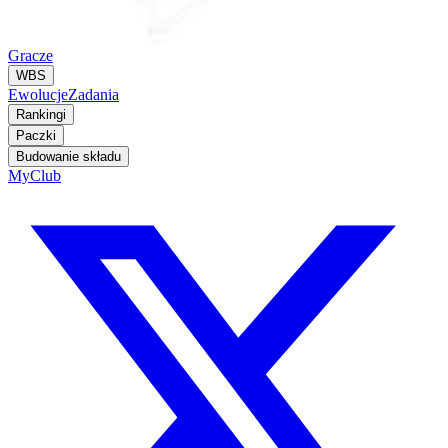
Gracze
WBS
Ewolucje
Zadania
Rankingi
Paczki
Budowanie składu
MyClub