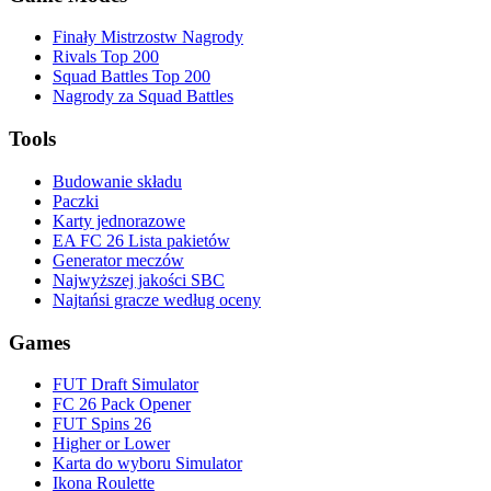
Finały Mistrzostw Nagrody
Rivals Top 200
Squad Battles Top 200
Nagrody za Squad Battles
Tools
Budowanie składu
Paczki
Karty jednorazowe
EA FC 26 Lista pakietów
Generator meczów
Najwyższej jakości SBC
Najtańsi gracze według oceny
Games
FUT Draft Simulator
FC 26 Pack Opener
FUT Spins 26
Higher or Lower
Karta do wyboru Simulator
Ikona Roulette