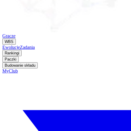
Gracze
WBS
Ewolucje
Zadania
Rankingi
Paczki
Budowanie składu
MyClub