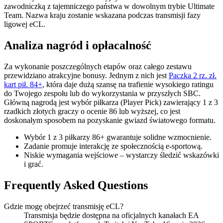
zawodniczką z tajemniczego państwa w dowolnym trybie Ultimate
Team. Nazwa kraju zostanie wskazana podczas transmisji fazy
ligowej eCL.
Analiza nagród i opłacalność
Za wykonanie poszczególnych etapów oraz całego zestawu
przewidziano atrakcyjne bonusy. Jednym z nich jest
Paczka 2 rz. zł.
kart pił. 84+
, która daje dużą szansę na trafienie wysokiego ratingu
do Twojego zespołu lub do wykorzystania w przyszłych SBC.
Główną nagrodą jest wybór piłkarza (Player Pick) zawierający 1 z 3
rzadkich złotych graczy o ocenie 86 lub wyższej, co jest
doskonałym sposobem na pozyskanie gwiazd światowego formatu.
Wybór 1 z 3 piłkarzy 86+ gwarantuje solidne wzmocnienie.
Zadanie promuje interakcję ze społecznością e-sportową.
Niskie wymagania wejściowe – wystarczy śledzić wskazówki
i grać.
Frequently Asked Questions
Gdzie mogę obejrzeć transmisję eCL?
Transmisja będzie dostępna na oficjalnych kanałach EA