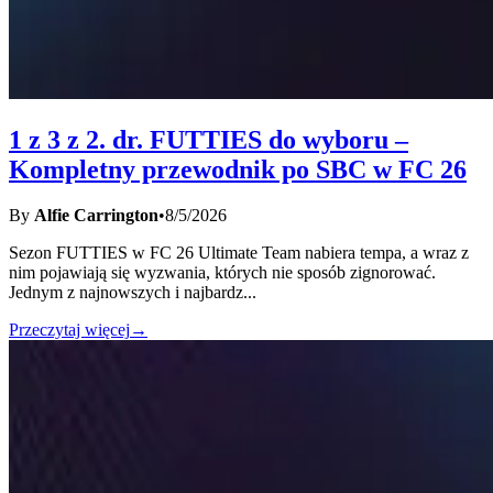
1 z 3 z 2. dr. FUTTIES do wyboru –
Kompletny przewodnik po SBC w FC 26
By
Alfie Carrington
•
8/5/2026
Sezon FUTTIES w FC 26 Ultimate Team nabiera tempa, a wraz z
nim pojawiają się wyzwania, których nie sposób zignorować.
Jednym z najnowszych i najbardz
...
Przeczytaj więcej
→