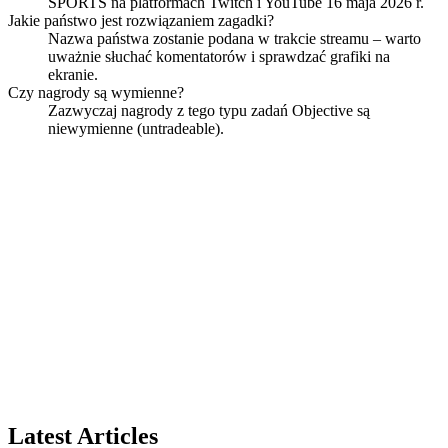
SPORTS na platformach Twitch i YouTube 16 maja 2026 r.
Jakie państwo jest rozwiązaniem zagadki?
Nazwa państwa zostanie podana w trakcie streamu – warto
uważnie słuchać komentatorów i sprawdzać grafiki na
ekranie.
Czy nagrody są wymienne?
Zazwyczaj nagrody z tego typu zadań Objective są
niewymienne (untradeable).
Latest Articles