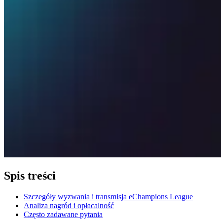
Spis treści
Szczegóły wyzwania i transmisja eChampions League
Analiza nagród i opłacalność
Często zadawane pytania