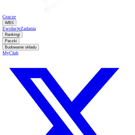
Gracze
WBS
Ewolucje
Zadania
Rankingi
Paczki
Budowanie składu
MyClub