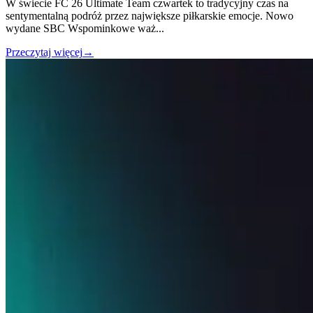
W świecie FC 26 Ultimate Team czwartek to tradycyjny czas na
sentymentalną podróż przez największe piłkarskie emocje. Nowo
wydane SBC Wspominkowe waż
...
Przeczytaj więcej
→