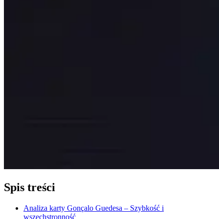
Spis treści
Analiza karty Gonçalo Guedesa – Szybkość i
wszechstronność