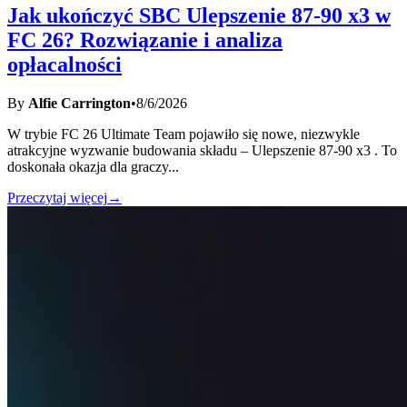
Jak ukończyć SBC Ulepszenie 87-90 x3 w
FC 26? Rozwiązanie i analiza
opłacalności
By
Alfie Carrington
•
8/6/2026
W trybie FC 26 Ultimate Team pojawiło się nowe, niezwykle
atrakcyjne wyzwanie budowania składu – Ulepszenie 87-90 x3 . To
doskonała okazja dla graczy
...
Przeczytaj więcej
→