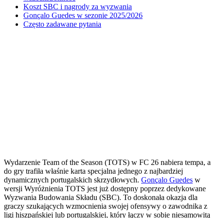
Koszt SBC i nagrody za wyzwania
Gonçalo Guedes w sezonie 2025/2026
Często zadawane pytania
Wydarzenie Team of the Season (TOTS) w FC 26 nabiera tempa, a
do gry trafiła właśnie karta specjalna jednego z najbardziej
dynamicznych portugalskich skrzydłowych.
Gonçalo Guedes
w
wersji Wyróżnienia TOTS jest już dostępny poprzez dedykowane
Wyzwania Budowania Składu (SBC). To doskonała okazja dla
graczy szukających wzmocnienia swojej ofensywy o zawodnika z
ligi hiszpańskiej lub portugalskiej, który łączy w sobie niesamowitą