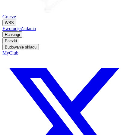
Gracze
WBS
Ewolucje
Zadania
Rankingi
Paczki
Budowanie składu
MyClub