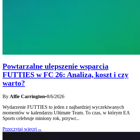
Powtarzalne ulepszenie wsparcia
FUTTIES w FC 26: Analiza, koszt i czy
warto?
By
Alfie Carrington
•
8/6/2026
Wydarzenie FUTTIES to jeden z najbardziej wyczekiwanych
momentów w kalendarzu Ultimate Team. To czas, w którym EA
Sports celebruje miniony rok, przywr
...
Przeczytaj więcej
→