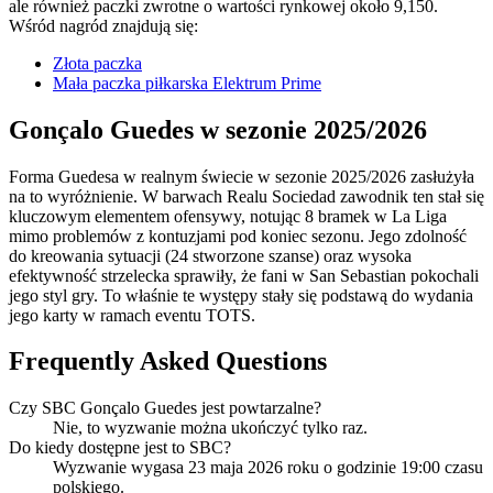
ale również paczki zwrotne o wartości rynkowej około 9,150.
Wśród nagród znajdują się:
Złota paczka
Mała paczka piłkarska Elektrum Prime
Gonçalo Guedes w sezonie 2025/2026
Forma Guedesa w realnym świecie w sezonie 2025/2026 zasłużyła
na to wyróżnienie. W barwach Realu Sociedad zawodnik ten stał się
kluczowym elementem ofensywy, notując 8 bramek w La Liga
mimo problemów z kontuzjami pod koniec sezonu. Jego zdolność
do kreowania sytuacji (24 stworzone szanse) oraz wysoka
efektywność strzelecka sprawiły, że fani w San Sebastian pokochali
jego styl gry. To właśnie te występy stały się podstawą do wydania
jego karty w ramach eventu TOTS.
Frequently Asked Questions
Czy SBC Gonçalo Guedes jest powtarzalne?
Nie, to wyzwanie można ukończyć tylko raz.
Do kiedy dostępne jest to SBC?
Wyzwanie wygasa 23 maja 2026 roku o godzinie 19:00 czasu
polskiego.