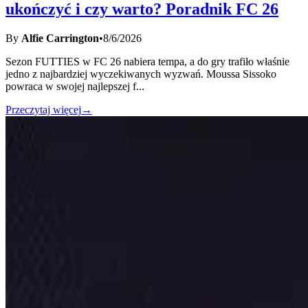
ukończyć i czy warto? Poradnik FC 26
By
Alfie Carrington
•
8/6/2026
Sezon FUTTIES w FC 26 nabiera tempa, a do gry trafiło właśnie
jedno z najbardziej wyczekiwanych wyzwań. Moussa Sissoko
powraca w swojej najlepszej f
...
Przeczytaj więcej
→