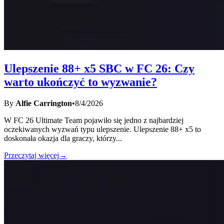
Ulepszenie 88+ x5 SBC w FC 26: Czy
warto ukończyć to wyzwanie?
By
Alfie Carrington
•
8/4/2026
W FC 26 Ultimate Team pojawiło się jedno z najbardziej
oczekiwanych wyzwań typu ulepszenie. Ulepszenie 88+ x5 to
doskonała okazja dla graczy, którzy
...
Przeczytaj więcej
→