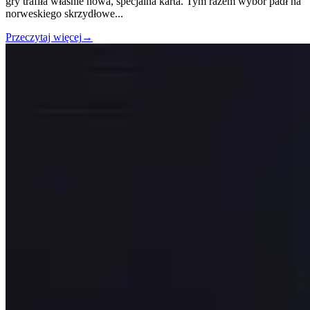
gry trafiła właśnie nowa, specjalna karta. Tym razem wybór padł na
norweskiego skrzydłowe
...
Przeczytaj więcej
→