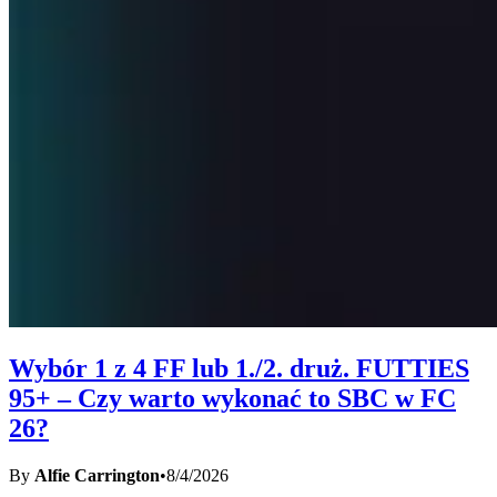
Wybór 1 z 4 FF lub 1./2. druż. FUTTIES
95+ – Czy warto wykonać to SBC w FC
26?
By
Alfie Carrington
•
8/4/2026