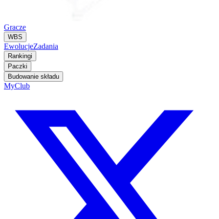
Gracze
WBS
Ewolucje
Zadania
Rankingi
Paczki
Budowanie składu
MyClub