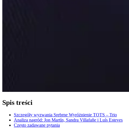
Spis treści
Szczegóły wyzwania Srebrne Wyróżnienie TOTS – Trio
Analiza nagród: Jon Martín, Sandra Villafañe i Luís Esteves
Często zadawane pytania