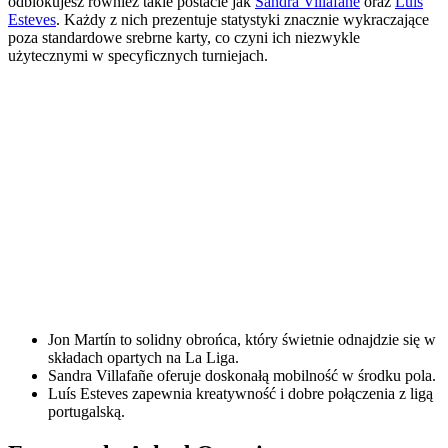
odblokujesz również takie postacie jak
Sandra Villafañe
oraz
Luís
Esteves
. Każdy z nich prezentuje statystyki znacznie wykraczające
poza standardowe srebrne karty, co czyni ich niezwykle
użytecznymi w specyficznych turniejach.
Jon Martín to solidny obrońca, który świetnie odnajdzie się w
składach opartych na La Liga.
Sandra Villafañe oferuje doskonałą mobilność w środku pola.
Luís Esteves zapewnia kreatywność i dobre połączenia z ligą
portugalską.