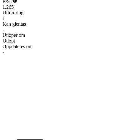
P&L
1,265
Utfordring
1
Kan gjentas
-
Utløper om
Utløpt
Oppdateres om
-