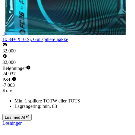

1x 84+ X10 Sj. Gullspillere-pakke
32,000
32,000
Belønninger
24,937
P&L
-7,063
Krav
Min. 1 spillere TOTW eller TOTS
Lagrangering: min. 83
Løs med AI
Løsninger