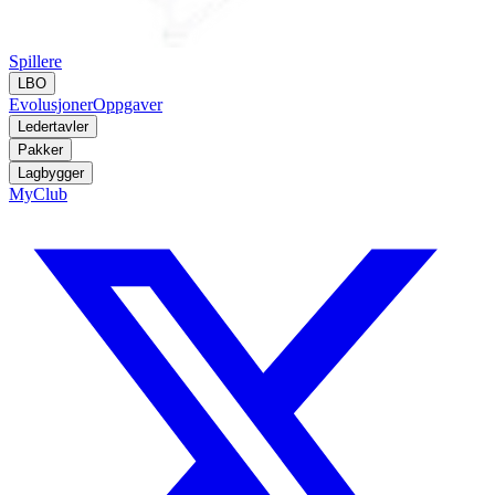
Spillere
LBO
Evolusjoner
Oppgaver
Ledertavler
Pakker
Lagbygger
MyClub