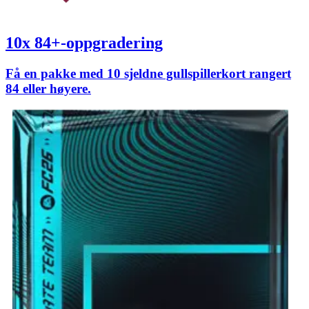
10x 84+-oppgradering
Få en pakke med 10 sjeldne gullspillerkort rangert
84 eller høyere.