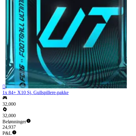

1x 84+ X10 Sj. Gullspillere-pakke
32,000
32,000
Belønninger
24,937
P&L