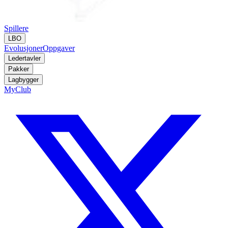
Spillere
LBO
Evolusjoner
Oppgaver
Ledertavler
Pakker
Lagbygger
MyClub