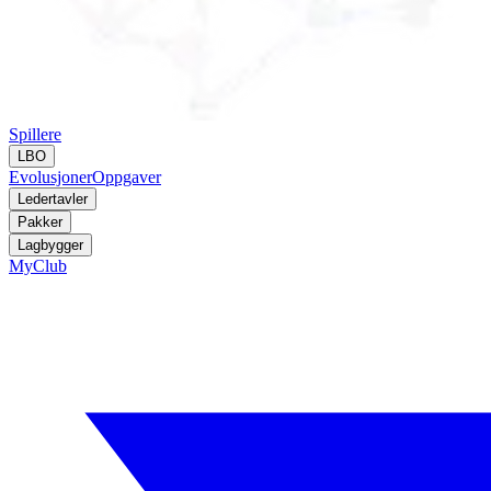
Spillere
LBO
Evolusjoner
Oppgaver
Ledertavler
Pakker
Lagbygger
MyClub