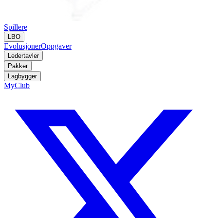
Spillere
LBO
Evolusjoner
Oppgaver
Ledertavler
Pakker
Lagbygger
MyClub