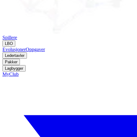
Spillere
LBO
Evolusjoner
Oppgaver
Ledertavler
Pakker
Lagbygger
MyClub