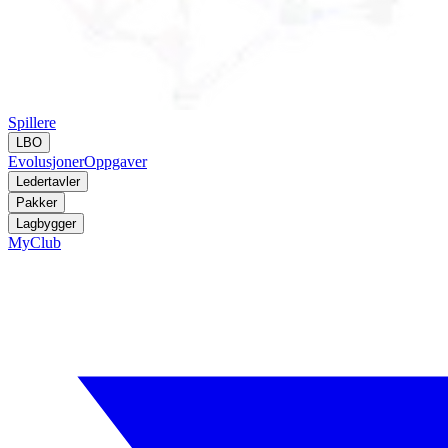
Spillere
LBO
Evolusjoner
Oppgaver
Ledertavler
Pakker
Lagbygger
MyClub