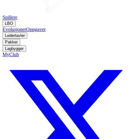
Spillere
LBO
Evolusjoner
Oppgaver
Ledertavler
Pakker
Lagbygger
MyClub