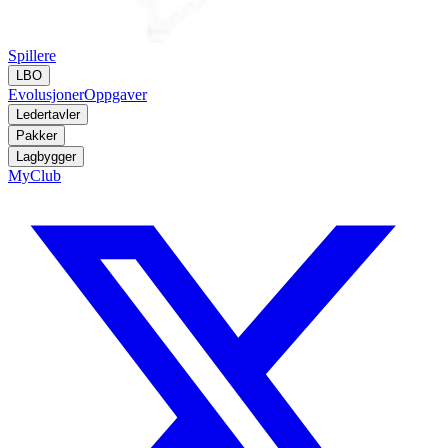
Spillere
LBO
Evolusjoner
Oppgaver
Ledertavler
Pakker
Lagbygger
MyClub