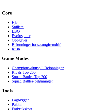
Core
Hjem
Spillere
LBO
Evolusjoner
Oppgaver
Belønninger for sesongfremdrift
Rush
Game Modes
Champions-sluttspill Belønninger
Rivals Top 200
Squad Battles Top 200
Squad Battles-belønninger
Tools
Lagbygger
Pakker
Forbrukskort