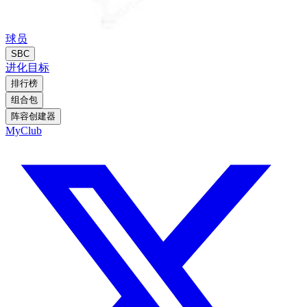
球员
SBC
进化
目标
排行榜
组合包
阵容创建器
MyClub