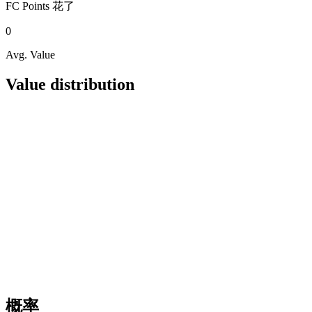
FC Points
花了
0
Avg. Value
Value distribution
概率