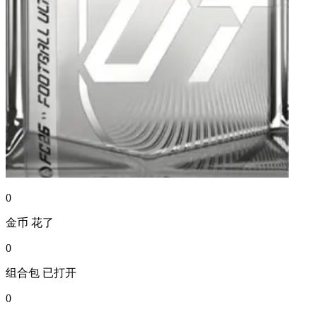
0
金币
花了
0
组合包
已打开
0