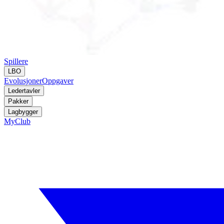
Spillere
LBO
Evolusjoner
Oppgaver
Ledertavler
Pakker
Lagbygger
MyClub