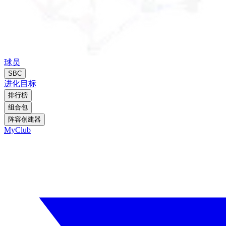
球员
SBC
进化
目标
排行榜
组合包
阵容创建器
MyClub