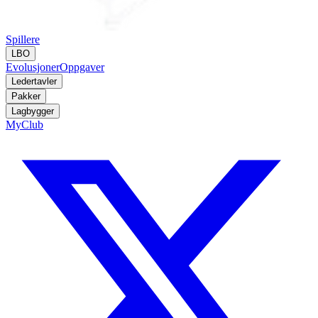
Spillere
LBO
Evolusjoner
Oppgaver
Ledertavler
Pakker
Lagbygger
MyClub