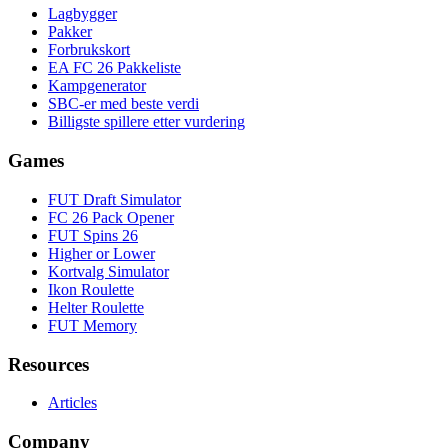
Lagbygger
Pakker
Forbrukskort
EA FC 26 Pakkeliste
Kampgenerator
SBC-er med beste verdi
Billigste spillere etter vurdering
Games
FUT Draft Simulator
FC 26 Pack Opener
FUT Spins 26
Higher or Lower
Kortvalg Simulator
Ikon Roulette
Helter Roulette
FUT Memory
Resources
Articles
Company