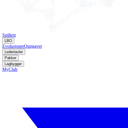
Spillere
LBO
Evolusjoner
Oppgaver
Ledertavler
Pakker
Lagbygger
MyClub