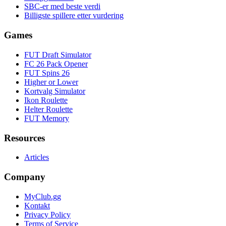
SBC-er med beste verdi
Billigste spillere etter vurdering
Games
FUT Draft Simulator
FC 26 Pack Opener
FUT Spins 26
Higher or Lower
Kortvalg Simulator
Ikon Roulette
Helter Roulette
FUT Memory
Resources
Articles
Company
MyClub.gg
Kontakt
Privacy Policy
Terms of Service