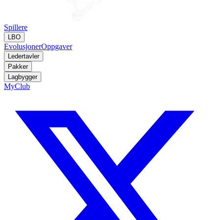
Spillere
LBO
Evolusjoner
Oppgaver
Ledertavler
Pakker
Lagbygger
MyClub