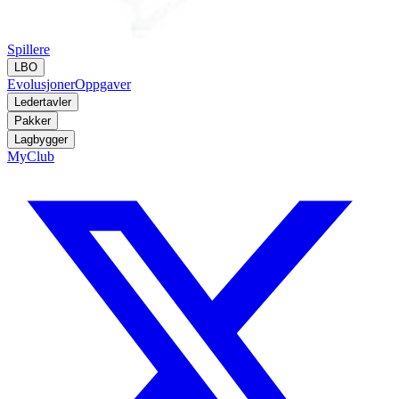
Spillere
LBO
Evolusjoner
Oppgaver
Ledertavler
Pakker
Lagbygger
MyClub